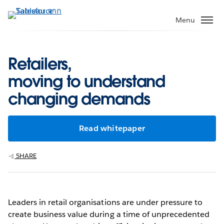
ข้าม
ไป
Menu
ที่
เนื้อหา
หลัก
Retailers,
moving to understand
changing demands
Read whitepaper
SHARE
Leaders in retail organisations are under pressure to
create business value during a time of unprecedented