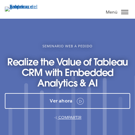
Ir
al
Menú
contenido
principal
SEMINARIO WEB A PEDIDO
Realize the Value of Tableau
CRM with Embedded
Analytics & AI
Ver ahora
COMPARTIR