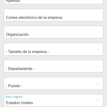
Dirección
País/región