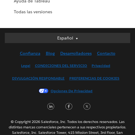
Ayuda de Tableau
Todas las versiones
Español
Español
Deutsch
Confianza
Blog
Desarrolladores
Contacto
English (UK)
English (US)
Legal
CONDICIONES DEL SERVICIO
Privacidad
Français (Canada)
DIVULGACIÓN RESPONSABLE
PREFERENCIAS DE COOKIES
Français (France)
Italiano
Opciones De Privacidad
日本語
LinkedIn
Facebook
Twitter
한국어
Nederlands
Português
© Copyright 2026 Salesforce, Inc. Todos los derechos reservados. Las
distintas marcas comerciales pertenecen a sus respectivos propietarios.
Svenska
Salesforce, Inc. Salesforce Tower, 415 Mission Street, 3rd Floor, San