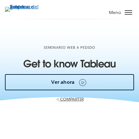
Ir
al
Menú
contenido
principal
SEMINARIO WEB A PEDIDO
Get to know Tableau
Ver ahora
COMPARTIR