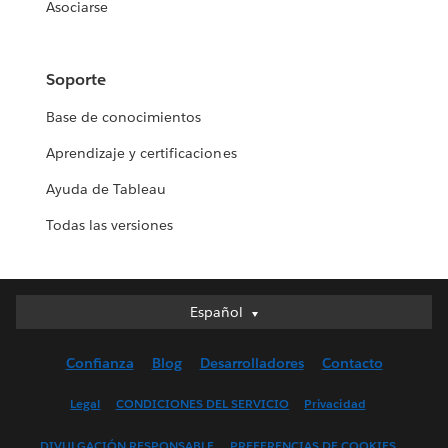
Asociarse
Soporte
Base de conocimientos
Aprendizaje y certificaciones
Ayuda de Tableau
Todas las versiones
Español
Español
Deutsch
Confianza
Blog
Desarrolladores
Contacto
English (UK)
English (US)
Legal
CONDICIONES DEL SERVICIO
Privacidad
Français (Canada)
DIVULGACIÓN RESPONSABLE
PREFERENCIAS DE COOKIES