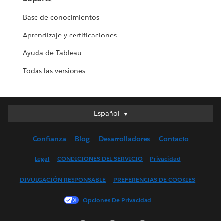
Base de conocimientos
Aprendizaje y certificaciones
Ayuda de Tableau
Todas las versiones
Español
Español
Deutsch
Confianza
Blog
Desarrolladores
Contacto
English (UK)
English (US)
Legal
CONDICIONES DEL SERVICIO
Privacidad
Français (Canada)
DIVULGACIÓN RESPONSABLE
PREFERENCIAS DE COOKIES
Français (France)
Italiano
Opciones De Privacidad
日本語