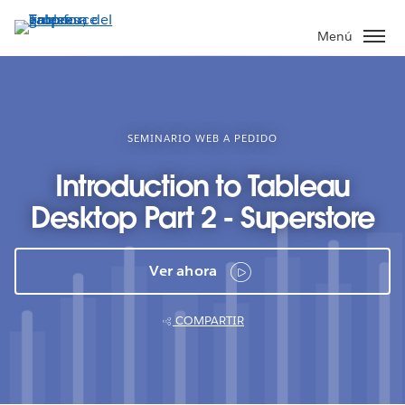
Ir
al
Menú
contenido
principal
SEMINARIO WEB A PEDIDO
Introduction to Tableau
Desktop Part 2 - Superstore
Ver ahora
COMPARTIR