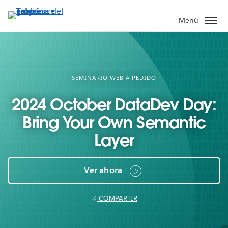
Ir
al
Menú
contenido
principal
SEMINARIO WEB A PEDIDO
2024 October DataDev Day:
Bring Your Own Semantic
Layer
Ver ahora
COMPARTIR