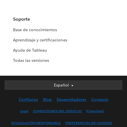
Soporte
Base de conocimientos
Aprendizaje y certificaciones
Ayuda de Tableau
Todas las versiones
Español
Español
Deutsch
Confianza
Blog
Desarrolladores
Contacto
English (UK)
English (US)
Legal
CONDICIONES DEL SERVICIO
Privacidad
Français (Canada)
DIVULGACIÓN RESPONSABLE
PREFERENCIAS DE COOKIES
Français (France)