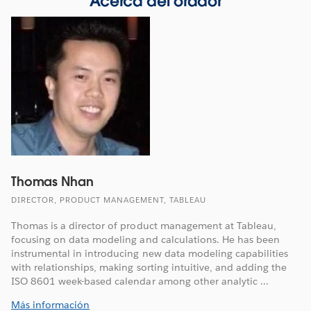
Acerca del orador
Thomas Nhan
DIRECTOR, PRODUCT MANAGEMENT, TABLEAU
Thomas is a director of product management at Tableau,
focusing on data modeling and calculations. He has been
instrumental in introducing new data modeling capabilities
with relationships, making sorting intuitive, and adding the
ISO 8601 week-based calendar among other analytic ...
Más información