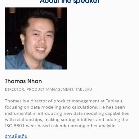
About the speaker
Thomas Nhan
DIRECTOR, PRODUCT MANAGEMENT, TABLEAU
Thomas is a director of product management at Tableau,
focusing on data modeling and calculations. He has been
instrumental in introducing new data modeling capabilities
with relationships, making sorting intuitive, and adding the
ISO 8601 week-based calendar among other analytic ...
อ่านเพิ่มเติม