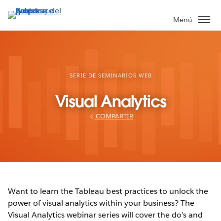
Ir
al
Menú
contenido
principal
SERIE DE SEMINARIOS WEB
Visual Analytics
COMPARTIR
Want to learn the Tableau best practices to unlock the
power of visual analytics within your business? The
Visual Analytics webinar series will cover the do’s and