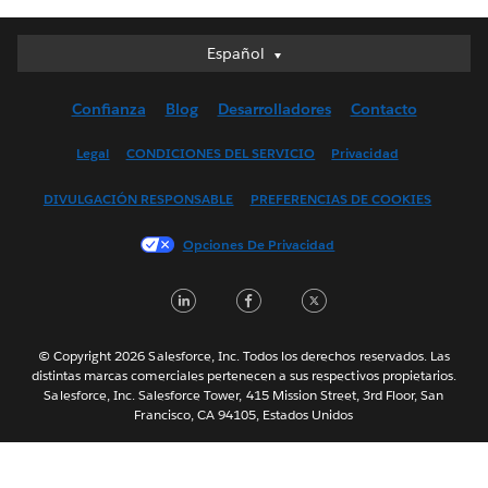
Español
Español
Deutsch
Confianza
Blog
Desarrolladores
Contacto
English (UK)
English (US)
Legal
CONDICIONES DEL SERVICIO
Privacidad
Français (Canada)
DIVULGACIÓN RESPONSABLE
PREFERENCIAS DE COOKIES
Français (France)
Italiano
Opciones De Privacidad
日本語
LinkedIn
Facebook
Twitter
한국어
Nederlands
Português
© Copyright 2026 Salesforce, Inc. Todos los derechos reservados. Las
distintas marcas comerciales pertenecen a sus respectivos propietarios.
Svenska
Salesforce, Inc. Salesforce Tower, 415 Mission Street, 3rd Floor, San
Francisco, CA 94105, Estados Unidos
ไทย
简体中文
繁體中文