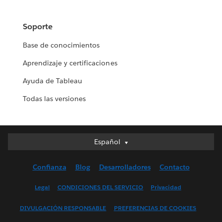
Soporte
Base de conocimientos
Aprendizaje y certificaciones
Ayuda de Tableau
Todas las versiones
Español
Español
Deutsch
Confianza
Blog
Desarrolladores
Contacto
English (UK)
English (US)
Legal
CONDICIONES DEL SERVICIO
Privacidad
Français (Canada)
DIVULGACIÓN RESPONSABLE
PREFERENCIAS DE COOKIES
Français (France)