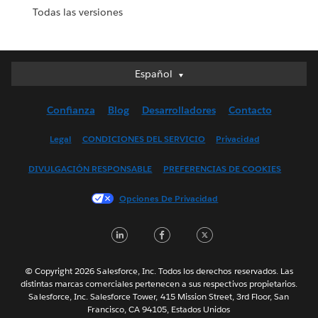
Todas las versiones
Español
Español
Deutsch
Confianza
Blog
Desarrolladores
Contacto
English (UK)
English (US)
Legal
CONDICIONES DEL SERVICIO
Privacidad
Français (Canada)
DIVULGACIÓN RESPONSABLE
PREFERENCIAS DE COOKIES
Français (France)
Italiano
Opciones De Privacidad
日本語
LinkedIn
Facebook
Twitter
한국어
Nederlands
Português
© Copyright 2026 Salesforce, Inc. Todos los derechos reservados. Las
distintas marcas comerciales pertenecen a sus respectivos propietarios.
Svenska
Salesforce, Inc. Salesforce Tower, 415 Mission Street, 3rd Floor, San
Francisco, CA 94105, Estados Unidos
ไทย