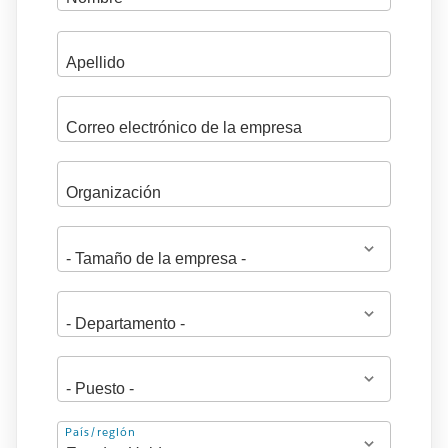
Dirección
País/región