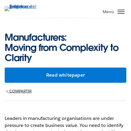
Ir
al
Menú
contenido
principal
Manufacturers:
Moving from Complexity to
Clarity
Read whitepaper
COMPARTIR
Leaders in manufacturing organisations are under
pressure to create business value. You need to identify