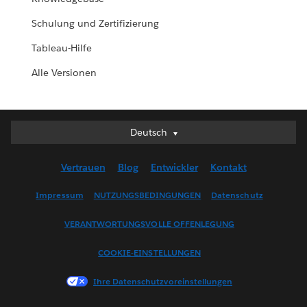
Schulung und Zertifizierung
Tableau-Hilfe
Alle Versionen
Deutsch
Deutsch
English (UK)
Vertrauen
Blog
Entwickler
Kontakt
English (US)
Español
Impressum
NUTZUNGSBEDINGUNGEN
Datenschutz
Français (Canada)
VERANTWORTUNGSVOLLE OFFENLEGUNG
Français (France)
Italiano
COOKIE-EINSTELLUNGEN
日本語
Ihre Datenschutzvoreinstellungen
한국어
Nederlands