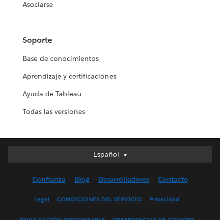
Asociarse
Soporte
Base de conocimientos
Aprendizaje y certificaciones
Ayuda de Tableau
Todas las versiones
Español
Español
Deutsch
Confianza
Blog
Desarrolladores
Contacto
English (UK)
English (US)
Legal
CONDICIONES DEL SERVICIO
Privacidad
Français (Canada)
DIVULGACIÓN RESPONSABLE
PREFERENCIAS DE COOKIES