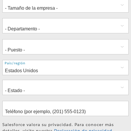
Dirección
País/región
Salesforce valora su privacidad. Para conocer más
detalles, visite nuestra
Declaración de privacidad
.