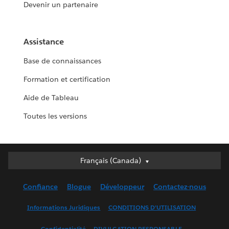
Devenir un partenaire
Assistance
Base de connaissances
Formation et certification
Aide de Tableau
Toutes les versions
Français (Canada)
Français (Canada)
Deutsch
Confiance
Blogue
Développeur
Contactez-nous
English (UK)
English (US)
Informations Juridiques
CONDITIONS D’UTILISATION
Español
Confidentialité
DIVULGATION RESPONSABLE