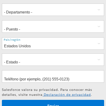
Dirección
País/región
Salesforce valora su privacidad. Para conocer más
detalles, visite nuestra
Declaración de privacidad
.