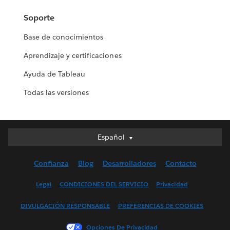
Soporte
Base de conocimientos
Aprendizaje y certificaciones
Ayuda de Tableau
Todas las versiones
Español
Español
Deutsch
Confianza
Blog
Desarrolladores
Contacto
English (UK)
English (US)
Legal
CONDICIONES DEL SERVICIO
Privacidad
Français (Canada)
DIVULGACIÓN RESPONSABLE
PREFERENCIAS DE COOKIES
Français (France)
Italiano
Opciones De Privacidad