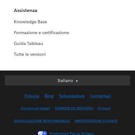
Assistenza
Knowledge Base
Formazione e certificazione
Guida Tableau
Tutte le versioni
Italiano
Italiano
Deutsch
Fiducia
Blog
Sviluppatore
Contattaci
English (UK)
English (US)
Contenuti Legali
TERMINI DI SERVIZIO
Privacy
Español
DIVULGAZIONE RESPONSABILE
IMPOSTAZIONI COOKIE
Français (Canada)
Français (France)
Preferenze Per La Privacy