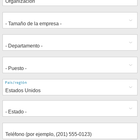
Dirección
País/región