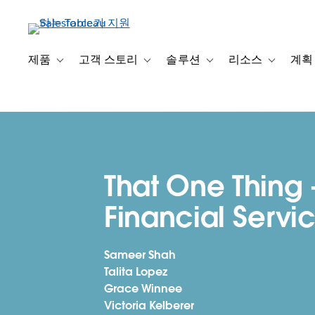
주
요
콘
텐
제품
고객 스토리
솔루션
리소스
계획
Toggle sub-navigation for 제품
Toggle sub-navigation for 고객 스토리
Toggle sub-navigation f
Toggle su
츠
로
건
너
뛰
기
That One Thing 
Financial Servi
Sameer Shah
Talita Lopez
Grace Winnee
Victoria Kelberer