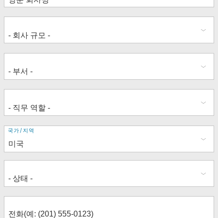
주
국가/지역
소