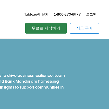
Tableau에 문의
1-800-270-6977
로그인
무료로 시작하기
지금 구매
a to drive business resilience. Learn
d Bank Mandiri are harnessing
nsights to support communities in