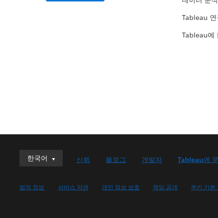
데이터 분석
Tableau 
Tableau에
한국어
한국어
신뢰
블로그
개발자
Tableau에 
Deutsch
English (UK)
법적 정보
서비스 약관
개인 정보 보호
책임 공개
쿠키 기본
English (US)
Español