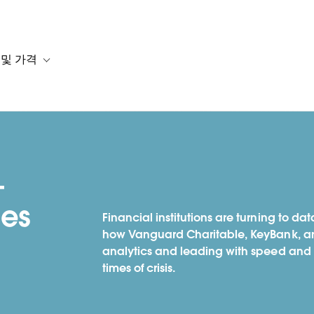
 및 가격
or 솔루션
b-navigation for 리소스
Toggle sub-navigation for 계획 및 가격
-
ces
Financial institutions are turning to dat
how Vanguard Charitable, KeyBank, an
analytics and leading with speed and i
times of crisis.