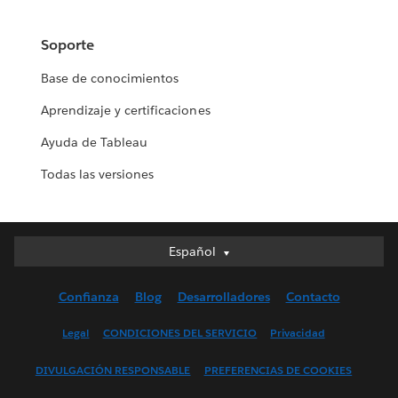
Soporte
Base de conocimientos
Aprendizaje y certificaciones
Ayuda de Tableau
Todas las versiones
Español
Español
Deutsch
Confianza
Blog
Desarrolladores
Contacto
English (UK)
English (US)
Legal
CONDICIONES DEL SERVICIO
Privacidad
Français (Canada)
DIVULGACIÓN RESPONSABLE
PREFERENCIAS DE COOKIES
Français (France)
Italiano