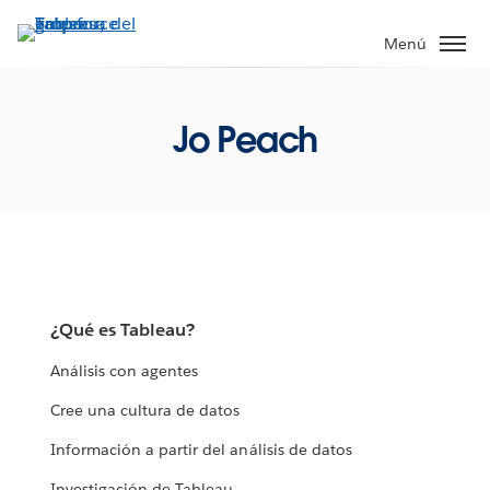
Ir
al
Menú
contenido
principal
Jo Peach
¿Qué es Tableau?
Análisis con agentes
Cree una cultura de datos
Información a partir del análisis de datos
Investigación de Tableau