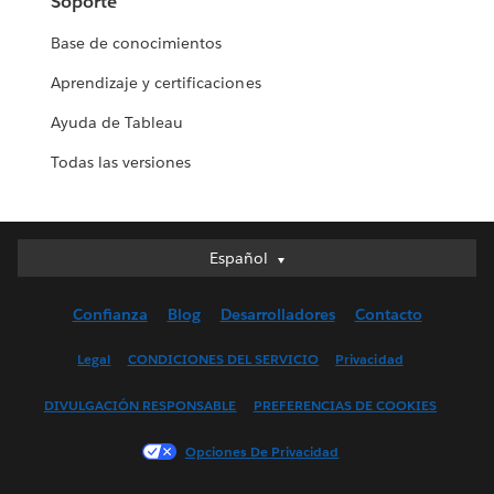
Soporte
Base de conocimientos
Aprendizaje y certificaciones
Ayuda de Tableau
Todas las versiones
Español
Español
Deutsch
Confianza
Blog
Desarrolladores
Contacto
English (UK)
English (US)
Legal
CONDICIONES DEL SERVICIO
Privacidad
Français (Canada)
DIVULGACIÓN RESPONSABLE
PREFERENCIAS DE COOKIES
Français (France)
Italiano
Opciones De Privacidad
日本語