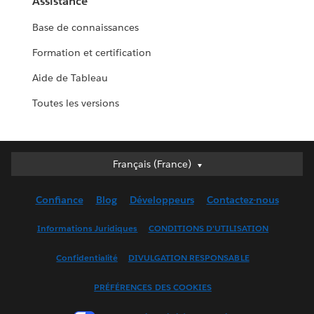
Assistance
Base de connaissances
Formation et certification
Aide de Tableau
Toutes les versions
Français (France)
Français (France)
Deutsch
Confiance
Blog
Développeurs
Contactez-nous
English (UK)
English (US)
Informations Juridiques
CONDITIONS D'UTILISATION
Español
Confidentialité
DIVULGATION RESPONSABLE
Français (Canada)
Italiano
PRÉFÉRENCES DES COOKIES
日本語