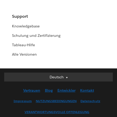
Support
Knowledgebase
Schulung und Zertifizierung
Tableau-Hilfe
Alle Versionen
Deutsch
Deutsch
English (UK)
Vertrauen
Blog
Entwickler
Kontakt
English (US)
Español
Impressum
NUTZUNGSBEDINGUNGEN
Datenschutz
Français (Canada)
VERANTWORTUNGSVOLLE OFFENLEGUNG
Français (France)