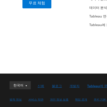
무료 체험
데이터 분석
Tableau 
Tableau에
한국어
한국어
신뢰
블로그
개발자
Tableau에 
Deutsch
English (UK)
법적 정보
서비스 약관
개인 정보 보호
책임 공개
쿠키 기본
English (US)