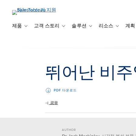
주
요
콘
텐
제품
고객 스토리
솔루션
리소스
계획
Toggle sub-navigation for 제품
Toggle sub-navigation for 고객 스토리
Toggle sub-navigation f
Toggle su
츠
로
건
너
뛰
뛰어난 비주
기
PDF 다운로드
공유
AUTHOR