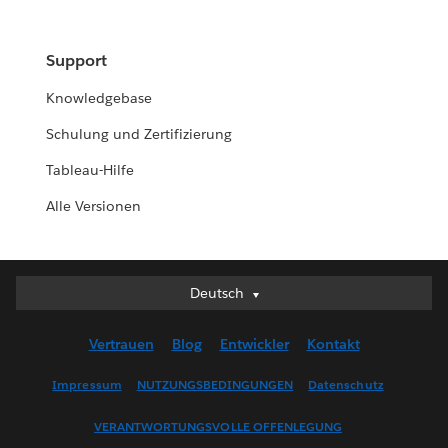
Support
Knowledgebase
Schulung und Zertifizierung
Tableau-Hilfe
Alle Versionen
Deutsch
Deutsch
English (UK)
Vertrauen
Blog
Entwickler
Kontakt
English (US)
Español
Impressum
NUTZUNGSBEDINGUNGEN
Datenschutz
Français (Canada)
VERANTWORTUNGSVOLLE OFFENLEGUNG
Français (France)