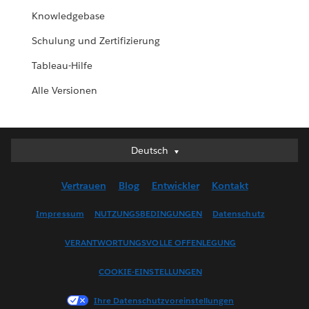
Knowledgebase
Schulung und Zertifizierung
Tableau-Hilfe
Alle Versionen
Deutsch
Deutsch
English (UK)
Vertrauen
Blog
Entwickler
Kontakt
English (US)
Español
Impressum
NUTZUNGSBEDINGUNGEN
Datenschutz
Français (Canada)
VERANTWORTUNGSVOLLE OFFENLEGUNG
Français (France)
Italiano
COOKIE-EINSTELLUNGEN
日本語
Ihre Datenschutzvoreinstellungen
한국어