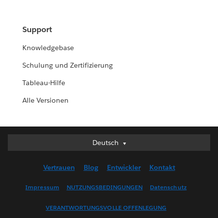
Support
Knowledgebase
Schulung und Zertifizierung
Tableau-Hilfe
Alle Versionen
Deutsch
Deutsch
English (UK)
Vertrauen
Blog
Entwickler
Kontakt
English (US)
Español
Impressum
NUTZUNGSBEDINGUNGEN
Datenschutz
Français (Canada)
VERANTWORTUNGSVOLLE OFFENLEGUNG
Français (France)