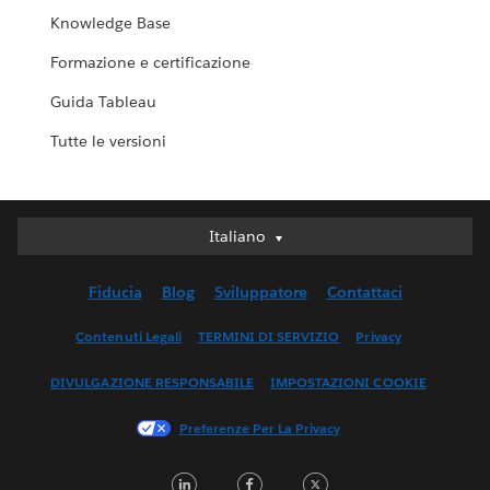
Knowledge Base
Formazione e certificazione
Guida Tableau
Tutte le versioni
Italiano
Italiano
Deutsch
Fiducia
Blog
Sviluppatore
Contattaci
English (UK)
English (US)
Contenuti Legali
TERMINI DI SERVIZIO
Privacy
Español
DIVULGAZIONE RESPONSABILE
IMPOSTAZIONI COOKIE
Français (Canada)
Français (France)
Preferenze Per La Privacy
日本語
L
F
T
한국어