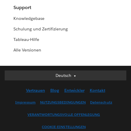
Support
Knowledgebase
Schulung und Zertifizierung
Tableau-Hilfe
Alle Versionen
Deutsch
Deutsch
English (UK)
Vertrauen
Blog
Entwickler
Kontakt
English (US)
Español
Impressum
NUTZUNGSBEDINGUNGEN
Datenschutz
Français (Canada)
VERANTWORTUNGSVOLLE OFFENLEGUNG
Français (France)
Italiano
COOKIE-EINSTELLUNGEN