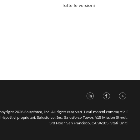
Tutte le versioni
LinkedIn
Faceb
Tw
pyright 2026 Salesforce, Inc. All rights reserved. I vari marchi commerciali
rispettivi proprietari. Salesforce, Inc. Salesforce Tower, 415 Mission Street,
3rd Floor, San Francisco, CA 94105, Stati Uniti