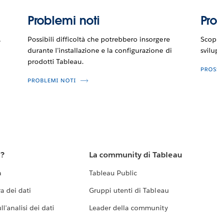
Problemi noti
Pr
.
Possibili difficoltà che potrebbero insorgere
Scopr
durante l'installazione e la configurazione di
svilu
prodotti Tableau.
PROS
PROBLEMI NOTI
u?
La community di Tableau
a
Tableau Public
a dei dati
Gruppi utenti di Tableau
l'analisi dei dati
Leader della community