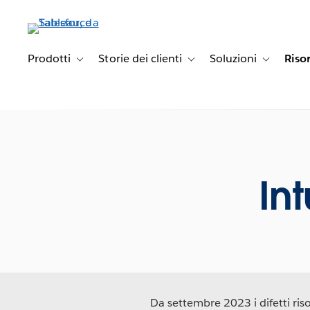
Passa
a
contenuto
principale
Prodotti
Storie dei clienti
Soluzioni
Riso
Toggle sub-navigation for Prodotti
Toggle sub-navigation for Stori
Toggle sub-
In
Da settembre 2023 i difetti risol