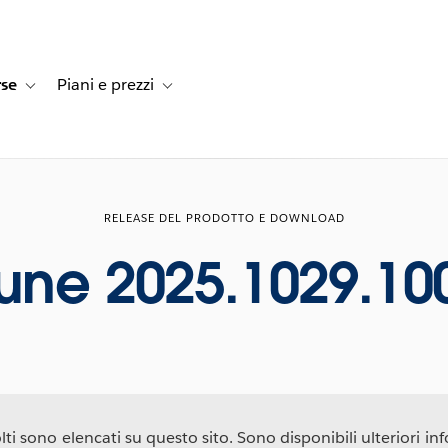
rse
Piani e prezzi
e dei clienti
navigation for Soluzioni
Toggle sub-navigation for Risorse
Toggle sub-navigation for Piani e prezzi
RELEASE DEL PRODOTTO E DOWNLOAD
tune 2025.1029.10
ti sono elencati su questo sito. Sono disponibili ulteriori info