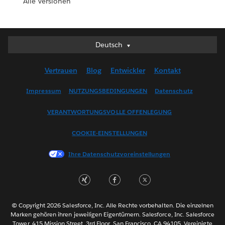
Alle Versionen
Deutsch
Deutsch
English (UK)
Vertrauen
Blog
Entwickler
Kontakt
English (US)
Español
Impressum
NUTZUNGSBEDINGUNGEN
Datenschutz
Français (Canada)
VERANTWORTUNGSVOLLE OFFENLEGUNG
Français (France)
Italiano
COOKIE-EINSTELLUNGEN
日本語
Ihre Datenschutzvoreinstellungen
한국어
Nederlands
Português
Svenska
© Copyright 2026 Salesforce, Inc. Alle Rechte vorbehalten. Die einzelnen
ไทย
Marken gehören ihren jeweiligen Eigentümern. Salesforce, Inc. Salesforce
Tower, 415 Mission Street, 3rd Floor, San Francisco, CA 94105, Vereinigte