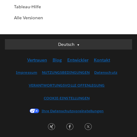
Tableau-Hilfe
Alle Versionen
Deutsch
Deutsch
English (UK)
Vertrauen
Blog
Entwickler
Kontakt
English (US)
Español
Impressum
NUTZUNGSBEDINGUNGEN
Datenschutz
Français (Canada)
VERANTWORTUNGSVOLLE OFFENLEGUNG
Français (France)
Italiano
COOKIE-EINSTELLUNGEN
日本語
Ihre Datenschutzvoreinstellungen
한국어
Nederlands
Português