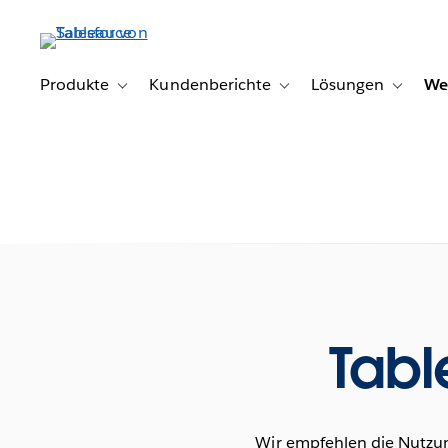
Direkt
zum
Inhalt
Produkte
Kundenberichte
Lösungen
We
Toggle sub-navigation for Produkte
Toggle sub-navigation for K
Toggle s
Tabl
Wir empfehlen die Nutzun