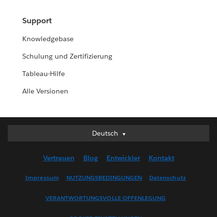
Support
Knowledgebase
Schulung und Zertifizierung
Tableau-Hilfe
Alle Versionen
Deutsch
Deutsch
English (UK)
Vertrauen
Blog
Entwickler
Kontakt
English (US)
Español
Impressum
NUTZUNGSBEDINGUNGEN
Datenschutz
Français (Canada)
VERANTWORTUNGSVOLLE OFFENLEGUNG
Français (France)
Italiano