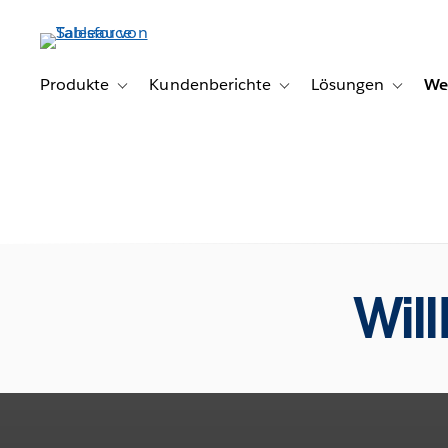
Direkt
zum
Inhalt
Produkte
Kundenberichte
Lösungen
We
Toggle sub-navigation for Produkte
Toggle sub-navigation for K
Toggle s
Wil