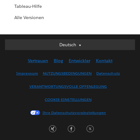
Tableau-Hilfe
Alle Versionen
Deutsch
Deutsch
English (UK)
Vertrauen
Blog
Entwickler
Kontakt
English (US)
Español
Impressum
NUTZUNGSBEDINGUNGEN
Datenschutz
Français (Canada)
VERANTWORTUNGSVOLLE OFFENLEGUNG
Français (France)
Italiano
COOKIE-EINSTELLUNGEN
日本語
Ihre Datenschutzvoreinstellungen
한국어
Nederlands
Português