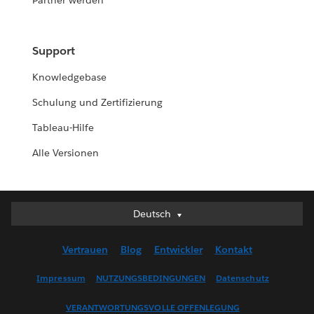
Partner werden
Support
Knowledgebase
Schulung und Zertifizierung
Tableau-Hilfe
Alle Versionen
Deutsch
Deutsch
English (UK)
Vertrauen
Blog
Entwickler
Kontakt
English (US)
Español
Impressum
NUTZUNGSBEDINGUNGEN
Datenschutz
Français (Canada)
VERANTWORTUNGSVOLLE OFFENLEGUNG
Français (France)