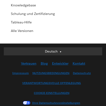
Knowledgebase
Schulung und Zertifizierung
Tableau-Hilfe
Alle Versionen
Deutsch
Deutsch
English (UK)
Vertrauen
Blog
Entwickler
Kontakt
English (US)
Español
Impressum
NUTZUNGSBEDINGUNGEN
Datenschutz
Français (Canada)
VERANTWORTUNGSVOLLE OFFENLEGUNG
Français (France)
Italiano
COOKIE-EINSTELLUNGEN
日本語
Ihre Datenschutzvoreinstellungen
한국어