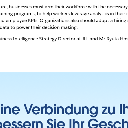
 Data
ture, businesses must arm their workforce with the necessary
ining programs, to help workers leverage analytics in their d
nd employee KPIs. Organizations also should adopt a hiring s
g data to power their decision making.
ness Intelligence Strategy Director at JLL and Mr Ryuta Ho
Play
Video
 eine Verbindung zu 
essern Sie Ihr Gesc