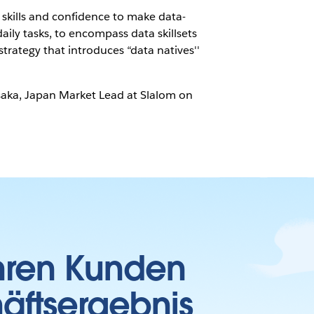
 skills and confidence to make data-
aily tasks, to encompass data skillsets
trategy that introduces “data natives''
saka, Japan Market Lead at Slalom on
Ihren Kunden
häftsergebnis