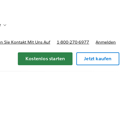
e
Toggle sub-navigation for Bereitstellungsoptionen und Preise
 Sie Kontakt Mit Uns Auf
1-800-270-6977
Anmelden
Kostenlos starten
Jetzt kaufen