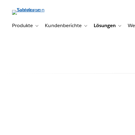
Direkt
zum
Inhalt
Produkte
Kundenberichte
Lösungen
We
Toggle sub-navigation for Produkte
Toggle sub-navigation for K
Toggle s
JLL And Slalo