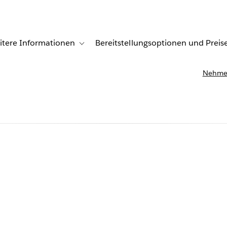
itere Informationen
Bereitstellungsoptionen und Preis
undenberichte
ub-navigation for Lösungen
Toggle sub-navigation for Weitere Informationen
Nehmen
m Empower