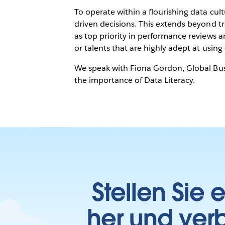
Employees With
To operate within a flourishing data cul
Skills
driven decisions. This extends beyond tra
as top priority in performance reviews a
or talents that are highly adept at usin
We speak with Fiona Gordon, Global Busi
the importance of Data Literacy.
Stellen Sie
her und verb