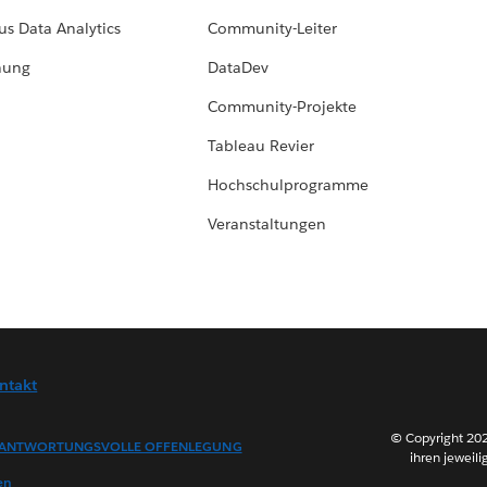
us Data Analytics
Community-Leiter
hung
DataDev
Community-Projekte
Tableau Revier
Hochschulprogramme
Veranstaltungen
ntakt
© Copyright 202
ANTWORTUNGSVOLLE OFFENLEGUNG
ihren jeweili
en