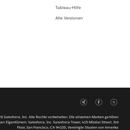
Tableau-Hilfe
Alle Versionen
6 Salesforce, Inc. Alle Rechte vorbehalten. Die einzelnen Marken gehören
gen Eigentümern. Salesforce, Inc. Salesforce Tower, 415 Mission Street, 3rd
Floor, San Francisco, CA 94105, Vereinigte Staaten von Amerika