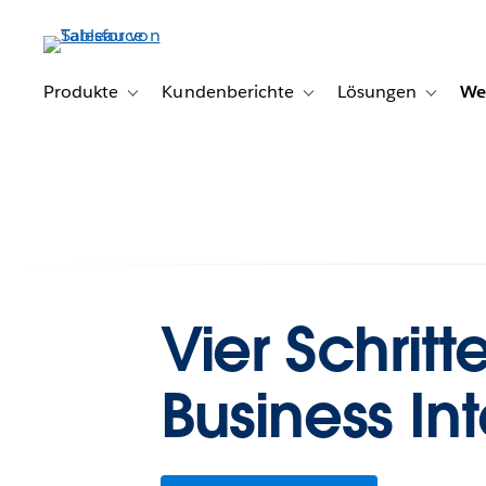
Direkt
zum
Inhalt
Produkte
Kundenberichte
Lösungen
We
Toggle sub-navigation for Produkte
Toggle sub-navigation for K
Toggle s
Vier Schrit
Business In