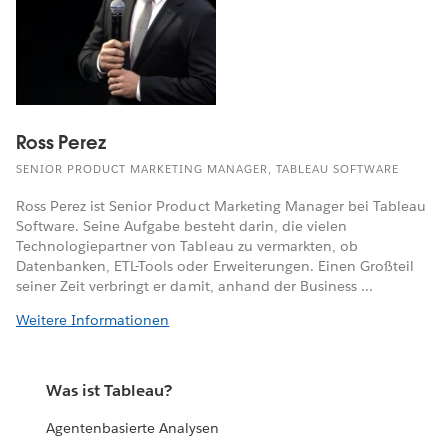
Ross Perez
SENIOR PRODUCT MARKETING MANAGER, TABLEAU SOFTWARE
Ross Perez ist Senior Product Marketing Manager bei Tableau
Software. Seine Aufgabe besteht darin, die vielen
Technologiepartner von Tableau zu vermarkten, ob
Datenbanken, ETL-Tools oder Erweiterungen. Einen Großteil
seiner Zeit verbringt er damit, anhand der Business ...
Weitere Informationen
Was ist Tableau?
Agentenbasierte Analysen