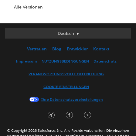
Alle Versionen
Deutsch
Deutsch
English (UK)
Vertrauen
Blog
Entwickler
Kontakt
English (US)
Español
Impressum
NUTZUNGSBEDINGUNGEN
Datenschutz
Français (Canada)
VERANTWORTUNGSVOLLE OFFENLEGUNG
Français (France)
Italiano
COOKIE-EINSTELLUNGEN
日本語
Ihre Datenschutzvoreinstellungen
한국어
Nederlands
Português
Svenska
© Copyright 2026 Salesforce, Inc. Alle Rechte vorbehalten. Die einzelnen
ไทย
Marken gehören ihren jeweiligen Eigentümern. Salesforce, Inc. Salesforce