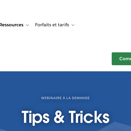
Ressources
Forfaits et tarifs
or Témoignages clients
e sub-navigation for Solutions
Toggle sub-navigation for Ressources
Toggle sub-navigation for Forfaits e
Comm
WEBINAIRE À LA DEMANDE
Tips & Tricks