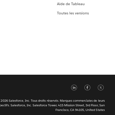
Aide de Tableau
Toutes les versions
LinkedIn
Faceb
Tw
2026 Salesforce, Inc. Tous droits réservés. Marques commerciales de leurs
ectifs. Salesforce, Inc. Salesforce Tower, 415 Mission Street, 3rd Floor, San
Francisco, CA 94105, United States