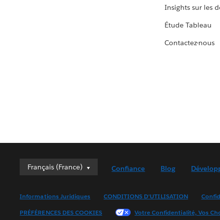
Insights sur les 
Étude Tableau
Contactez-nous
Français (France)
Français (France)
Confiance
Blog
Dévelop
Deutsch
English (UK)
Informations Juridiques
CONDITIONS D'UTILISATION
Confid
English (US)
PRÉFÉRENCES DES COOKIES
Votre Confidentialité, Vos Ch