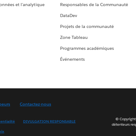
données et l'analytique
Responsables de la Communauté
DataDev
Projets de la communauté
Zone Tableau
Programmes académiques
Événements
peurs
Contactez-nous
© Copyright 
entialité
DIVULGATION RESPONSABLE
détenteurs resp
oix