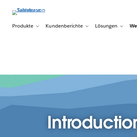
Direkt
zum
Inhalt
Produkte
Kundenberichte
Lösungen
We
Toggle sub-navigation for Produkte
Toggle sub-navigation for K
Toggle s
Introductio