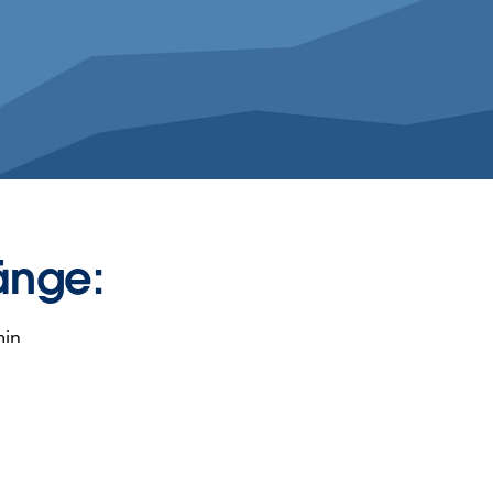
änge:
min