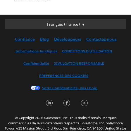
Français (France)
Français (France)
Deutsch
Confiance
Blog
Développeurs
Contactez-nous
English (UK)
English (US)
Informations Juridiques
CONDITIONS D'UTILISATION
Español
Confidentialité
DIVULGATION RESPONSABLE
Français (Canada)
Italiano
PRÉFÉRENCES DES COOKIES
日本語
Votre Confidentialité, Vos Choix
한국어
Nederlands
LinkedIn
Facebook
Twitter
Português
Svenska
© Copyright 2026 Salesforce, Inc. Tous droits réservés. Marques
ไทย
commerciales de leurs détenteurs respectifs. Salesforce, Inc. Salesforce
Tower, 415 Mission Street, 3rd Floor, San Francisco, CA 94105, United States
简体中文