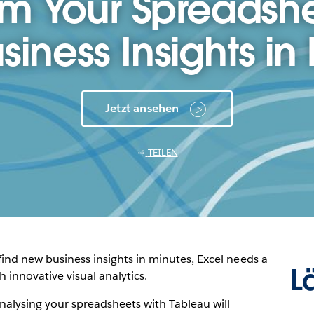
rm Your Spreadshe
iness Insights in
Jetzt ansehen
TEILEN
 find new business insights in minutes, Excel needs a
L
innovative visual analytics.
nalysing your spreadsheets with Tableau will