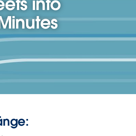
ets into
 Minutes
änge: