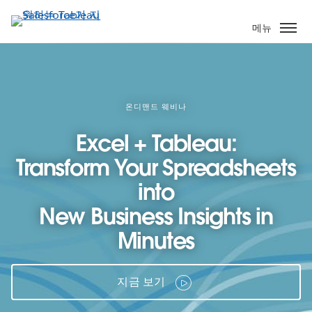
주
요
메뉴
콘
텐
츠
로
건
온디맨드 웨비나
너
Excel + Tableau:
뛰
기
Transform Your Spreadsheets
into
New Business Insights in
Minutes
지금 보기