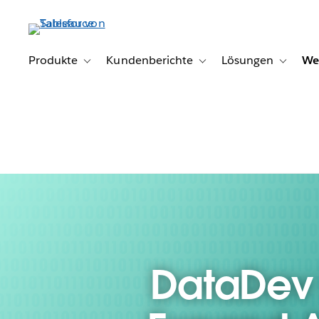
Direkt
zum
Inhalt
Produkte
Kundenberichte
Lösungen
We
Toggle sub-navigation for Produkte
Toggle sub-navigation for K
Toggle s
DataDev 