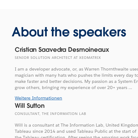
About the speakers
Cristian Saavedra Desmoineaux
SENIOR SOLUTION ARCHITECT AT XEOMATRIX
I am a developer advocate, or, as Warren Thornthwaite used
magician with many hats who pushes the limits every day 
make faster and better decisions. My passion as a System En
grow others, bringing my experience of over 20+ years ...
Weitere Informationen
Will Sutton
CONSULTANT, THE INFORMATION LAB
Will is a consultant at The Information Lab, United Kingdo
Tableau since 2014 and used Tableau Public at the start of
the Tableau certification. After seeing the amazing work fr