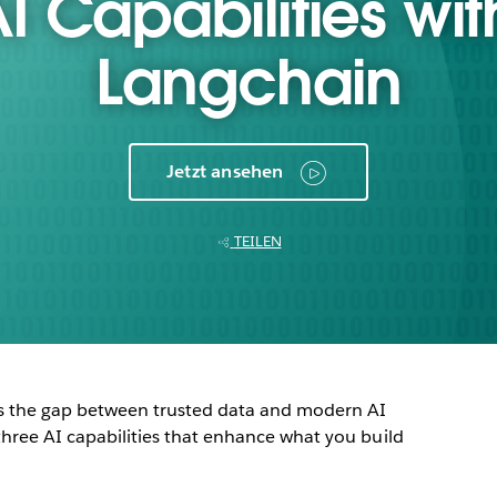
 Capabilities wi
Langchain
Jetzt ansehen
TEILEN
s the gap between trusted data and modern AI
 three AI capabilities that enhance what you build