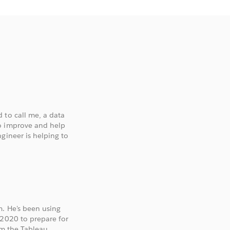
 to call me, a data
to improve and help
gineer is helping to
m. He's been using
 2020 to prepare for
om the Tableau