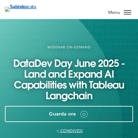
Passa
a
Menu
contenuto
principale
WEBINAR ON-DEMAND
DataDev Day June 2025 -
Land and Expand AI
Capabilities with Tableau
Langchain
Guarda ora
CONDIVIDI