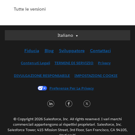
Tutte le versioni
Italiano
Italiano
Deutsch
Fiducia
Blog
Sviluppatore
Contattaci
English (UK)
English (US)
Contenuti Legali
TERMINI DI SERVIZIO
Privacy
Español
DIVULGAZIONE RESPONSABILE
IMPOSTAZIONI COOKIE
Français (Canada)
Français (France)
Preferenze Per La Privacy
日本語
LinkedIn
Facebook
Twitter
한국어
Nederlands
Português
© Copyright 2026 Salesforce, Inc. All rights reserved. I vari marchi
commerciali appartengono ai rispettivi proprietari. Salesforce, Inc.
Svenska
Salesforce Tower, 415 Mission Street, 3rd Floor, San Francisco, CA 94105,