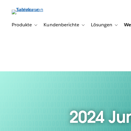
Direkt
zum
Inhalt
Produkte
Kundenberichte
Lösungen
We
Toggle sub-navigation for Produkte
Toggle sub-navigation for K
Toggle s
2024 Ju