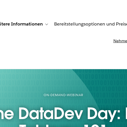
itere Informationen
Bereitstellungsoptionen und Preis
undenberichte
ub-navigation for Lösungen
Toggle sub-navigation for Weitere Informationen
Nehmen
ON-DEMAND-WEBINAR
ne DataDev Day: