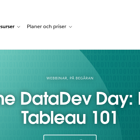
surser
Planer och priser
undberättelser
sub-navigation for Lösningar
Toggle sub-navigation for Resurser
Toggle sub-navigation for Planer och p
WEBBINAR, PÅ BEGÄRAN
ne DataDev Day:
Tableau 101