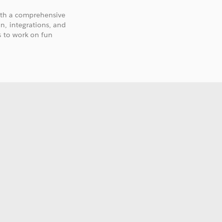
with a comprehensive
n, integrations, and
s to work on fun