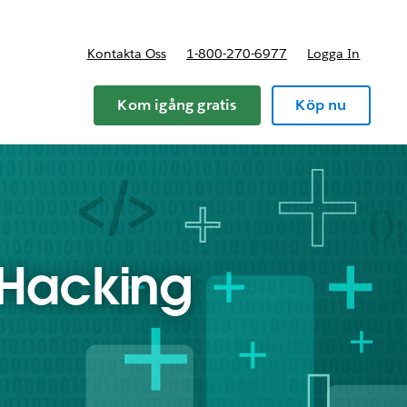
Kontakta Oss
1-800-270-6977
Logga In
riser
Kom igång gratis
Köp nu
 Hacking