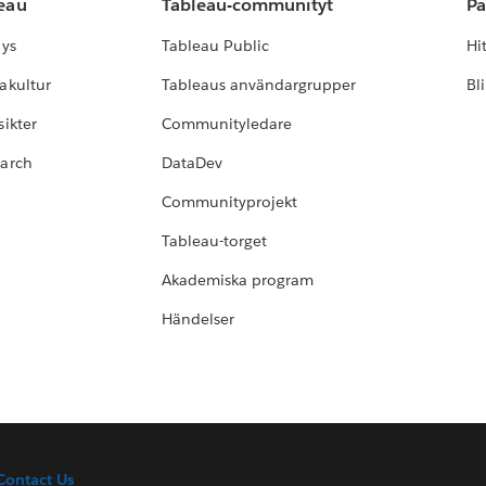
leau
Tableau-communityt
Pa
lys
Tableau Public
Hi
akultur
Tableaus användargrupper
Bl
ikter
Communityledare
earch
DataDev
Communityprojekt
Tableau-torget
Akademiska program
Händelser
Contact Us