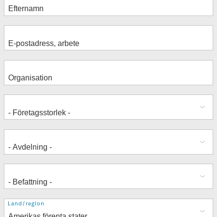
Adress
Land/region