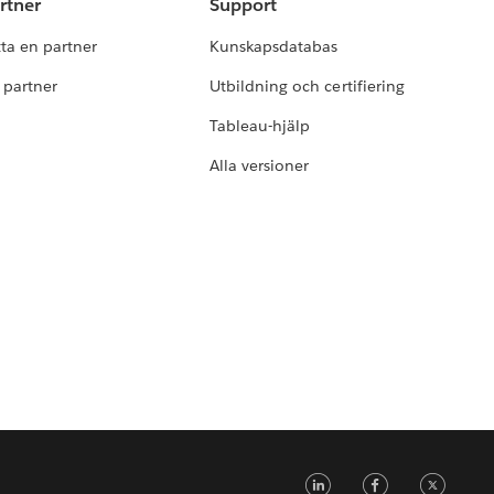
rtner
Support
tta en partner
Kunskapsdatabas
i partner
Utbildning och certifiering
Tableau-hjälp
Alla versioner
LinkedIn
Faceb
Tw