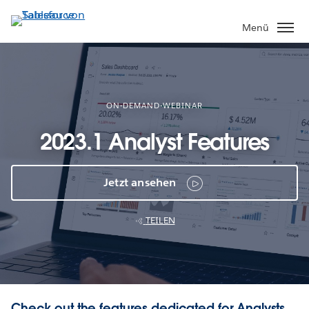
Direkt
zum
Menü
Inhalt
ON-DEMAND-WEBINAR
2023.1 Analyst Features
Jetzt ansehen
TEILEN
Check out the features dedicated for Analysts